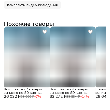
Комплекты видеонаблюдения
Похожие товары
Комплект на 2 камеры
Комплект на 4 камеры
Комплек
записью на SD карты
записью на SD карты
записью
26 032 ₽
ППРФ 969
33 272 ₽
ППРФ 969
29 641 
ППРФ 9
28 000 ₽
−
7
%
38 654 ₽
−
14
%