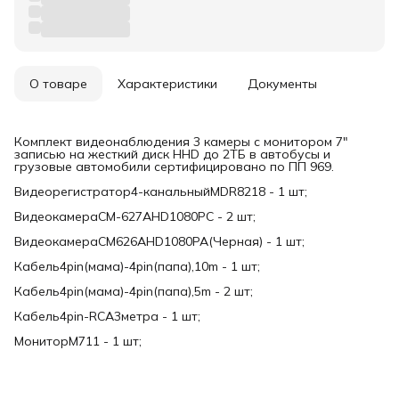
О товаре
Характеристики
Документы
Комплект видеонаблюдения 3 камеры с монитором 7"
записью на жесткий диск HHD до 2ТБ в автобусы и
грузовые автомобили сертифицировано по ПП 969.
Видеорегистратор4-канальныйMDR8218 - 1 шт;
ВидеокамераCM-627AHD1080PC - 2 шт;
ВидеокамераCM626AHD1080PA(Черная) - 1 шт;
Кабель4pin(мама)-4pin(папа),10m - 1 шт;
Кабель4pin(мама)-4pin(папа),5m - 2 шт;
Кабель4pin-RCA3метра - 1 шт;
МониторM711 - 1 шт;