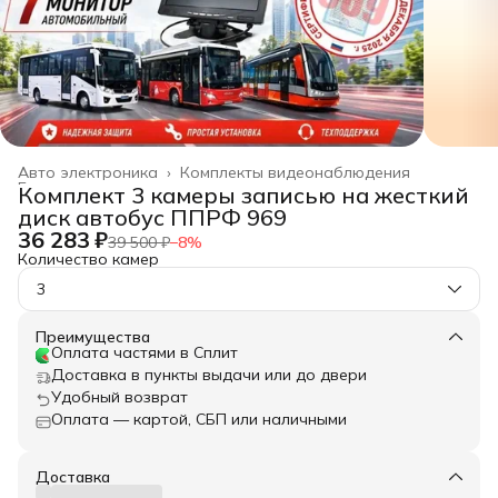
Авто электроника
›
Комплекты видеонаблюдения
Главная
›
Комплект 3 камеры записью на жесткий
диск автобус ППРФ 969
36 283 ₽
39 500 ₽
−
8
%
Количество камер
3
Преимущества
Оплата частями в Сплит
Доставка в пункты выдачи или до двери
Удобный возврат
Оплата — картой, СБП или наличными
Доставка