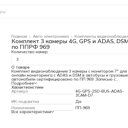
Главная
›
Авто электроника
›
Комплекты видеонаблюде
Комплект 3 камеры 4G, GPS и ADAS, DS
по ППРФ 969
Количество камер
3
О товаре
Комплект видеонаблюдения 3 камеры с монитором 7" для
онлайн мониторинга c ADAS и DSM в автобусы и грузовые
автомобили сертифицировано по ПП 969. Записью с
возможностью на две SD карты до 1ТБ.
Подробнее
Видеорегистратор 4 - канальный MDR_8210V2 4G GPS - 1 
Характеристики
Видеокамера CM-627 AHD 1080P C - 2 шт;
Артикул
4G-GPS-2SD-BUS-ADAS-
Видеокамера CM-626 AHD 1080P A(Черная) - 1 шт;
3CAM-D7
Кабель 4pin (мама) - 4pin(папа),10m - 1 шт;
ИК-подсветка
Да
Кабель 4pin (мама) - 4pin(папа),5m - 2 шт;
Кабель 4pin - RCA 3 метра - 1 шт;
Назначение
ПП-969
МониторM711 - 1 шт;
Все характеристики