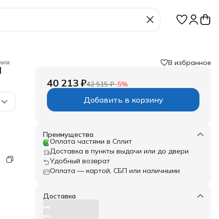
ния
В избранное
M
40 213 ₽
42 515 ₽
−
5
%
Добавить в корзину
Преимущества
Оплата частями в Сплит
шт;
Доставка в пункты выдачи или до двери
Удобный возврат
Оплата — картой, СБП или наличными
Доставка