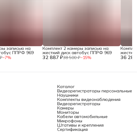
еры записью на
Комплект 2 камеры записью на
Комплек
втобус ППРФ 969
жесткий диск автобус ППРФ 969
жестки
32 887 ₽
36 283
₽
−
7
%
38 500 ₽
−
15
%
Каталог
Видеорегистраторы персональные
Наушники
Комплекты видеонаблюдения
Видеорегистраторы
Камеры
Мониторы
Кабели автомобильные
Микрофоны
Штативы и крепления
Сертификация