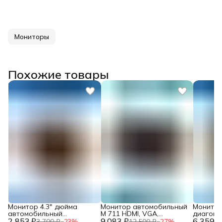
Мониторы
Похожие товары
Монитор 4.3" дюйма
Монитор автомобильный
Монитор
автомобильный
M 711 HDMI, VGA,
диагонал
2 853 ₽
универсальный на ножке
9 083 ₽
диагональ 7"
6 359 ₽
входа R
3 700 ₽
−
23
%
12 500 ₽
−
27
%