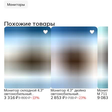
Мониторы
Похожие товары
Монитор складной 4,3"
Монитор 4.3" дюйма
Монитор
автомобильный
автомобильный
M 711 HD
3 316 ₽
универсальный RCA
2 853 ₽
универсальный на ножке
9 083 ₽
диагона
3 800 ₽
−
13
%
3 700 ₽
−
23
%
RCA