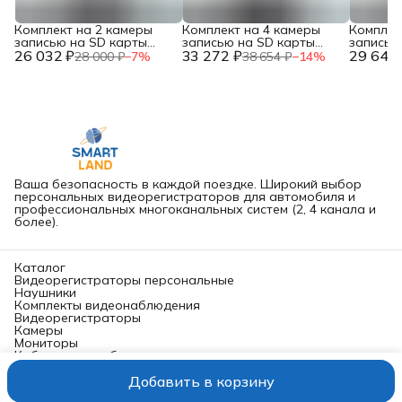
Комплект на 2 камеры
Комплект на 4 камеры
Комплек
записью на SD карты
записью на SD карты
записью
26 032 ₽
ППРФ 969
33 272 ₽
ППРФ 969
29 641 
ППРФ 9
28 000 ₽
−
7
%
38 654 ₽
−
14
%
Ваша безопасность в каждой поездке. Широкий выбор
персональных видеорегистраторов для автомобиля и
профессиональных многоканальных систем (2, 4 канала и
более).
Каталог
Видеорегистраторы персональные
Наушники
Комплекты видеонаблюдения
Видеорегистраторы
Камеры
Мониторы
Кабели автомобильные
Микрофоны
Добавить в корзину
Штативы и крепления
Сертификация