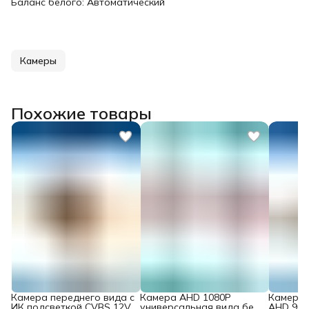
Баланс белого: Автоматический
Камеры
Похожие товары
Камера переднего вида c
Камера AHD 1080P
Камера 
ИК подсветкой CVBS 12V
универсальная вида без
AHD 960